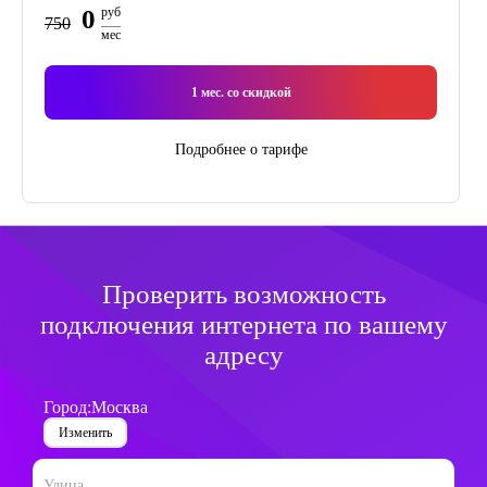
0
руб
750
мес
1
мес. со скидкой
Подробнее о тарифе
Проверить возможность
подключения интернета по вашему
адресу
Город:
Москва
Изменить