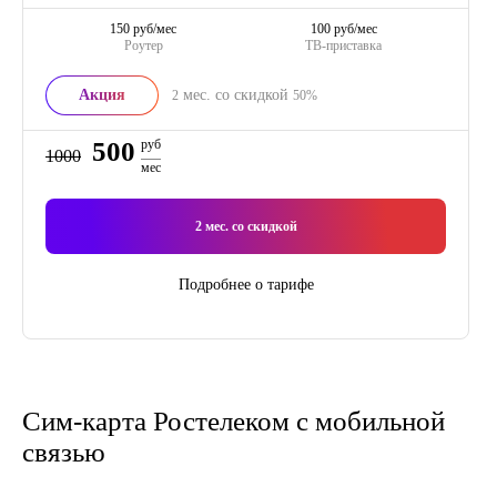
150 руб/мес
100 руб/мес
Роутер
ТВ-приставка
Акция
мес. со скидкой
2
50%
500
руб
1000
мес
2
мес. со скидкой
Подробнее о тарифе
Сим-карта Ростелеком с мобильной
связью