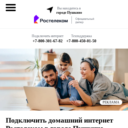
Вы находитесь в
городе Пушкино
Домашний
интернет
Подключить интернет
Техподдержка
+7-800-301-67-82
+7-800-450-01-50
Интернет + ТВ
Все в одном
Все тарифы
Мобильная
связь
РЕКЛАМА
Бизнесу
Подключить домашний интернет
Подключить